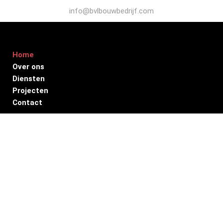
info@bvlbouwbedrijf.com
Ga
naar
de
Home
inhoud
Over ons
Diensten
Projecten
Contact